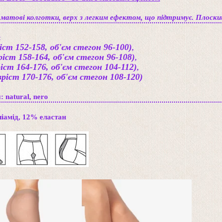
 матові колготки, верх з легким ефектом, що підтримує. Плоски
:
ріст 152-158, об'єм стегон 96-100)
,
ріст 158-164, об'єм стегон 96-108)
,
ріст 164-176, об'єм стегон 104-112)
,
зріст 170-176, об'єм стегон 108-120)
 natural, nero
іамід, 12% еластан