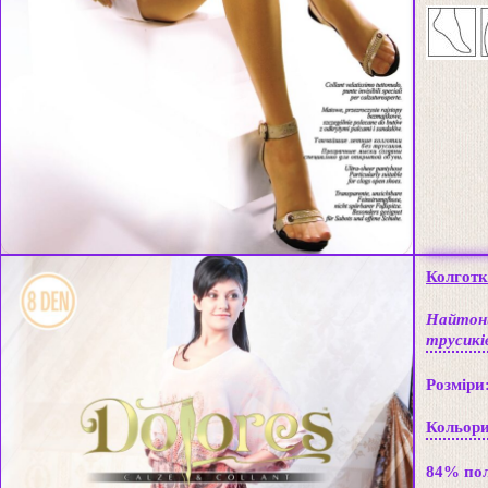
Колготк
Найтонш
трусикі
Розміри
Кольори:
84% пол