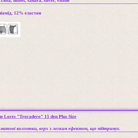
ciola, noiset, sahara, silver, visone
іамід, 12% еластан
 Lores "Trocadero" 15 den Plus Size
 матові колготки, верх з легким ефектом, що підтримує.