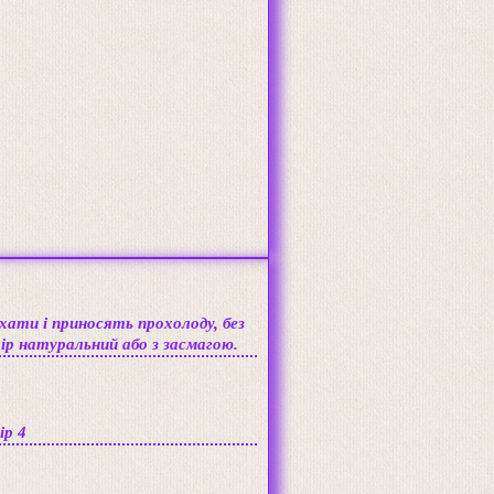
хати і приносять прохолоду, без
ір натуральний або з засмагою.
ір 4