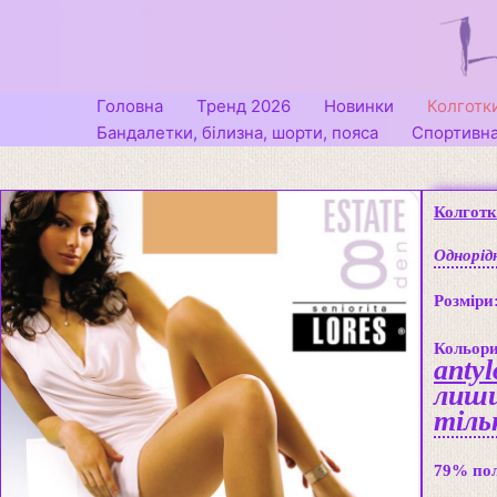
Перейти
до
вмісту
Головна
Тренд 2026
Новинки
Колготк
Бандалетки, білизна, шорти, пояса
Спортивна
Колготк
Однорідн
Розміри
Кольори
anty
лиши
тільк
79% пол