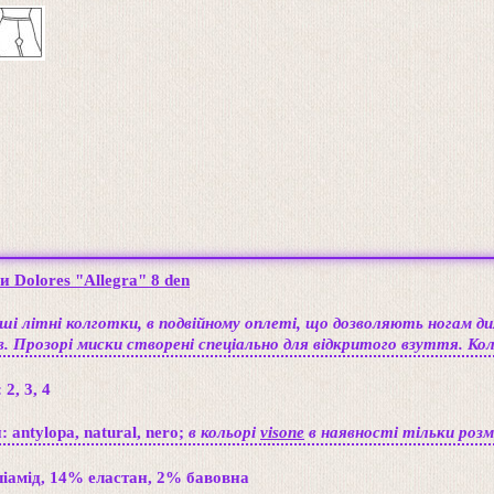
и Dolores "Allegra" 8 den
і літні колготки, в подвійному оплеті, що дозволяють ногам ди
в. Прозорі миски створені спеціально для відкритого взуття. Кол
:
2, 3, 4
 antylopa, natural, nero;
в кольорі
visone
в наявності тільки розм
іамід, 14% еластан, 2% бавовна