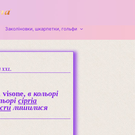
Заколіновки, шкарпетки, гольфи
і XXL.
, visone,
в кольорі
льорі
cipria
cru
лишилися