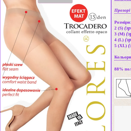
Прозорі
Розміри
(з
2 (S)
(з
3 (M)
(з
4 (L)
(
5 (XL)
Кольори:
88% пол