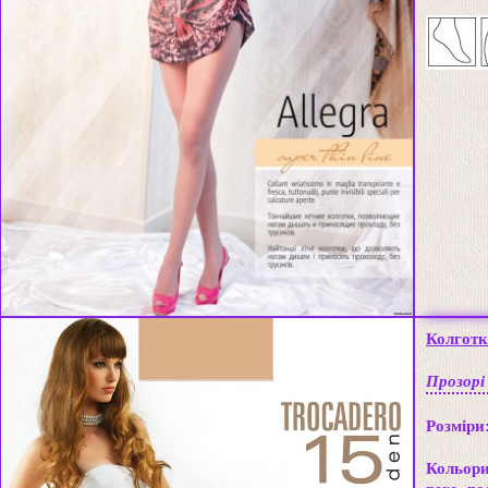
Колготк
Прозорі
Розміри
Кольори: