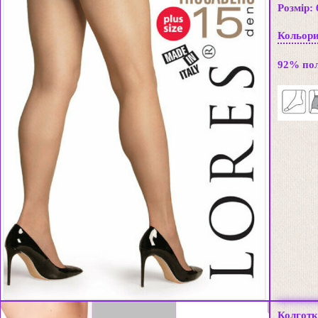
Розмір:
Кольори:
92% пол
Колготк