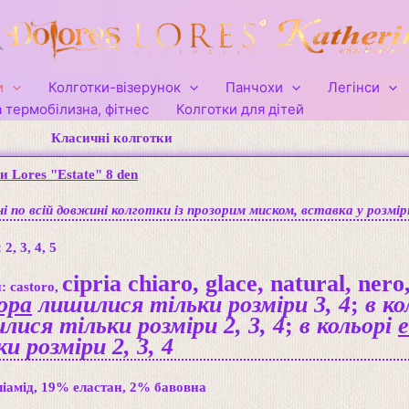
и
Колготки-візерунок
Панчохи
Легінси
 термобілизна, фітнес
Колготки для дітей
Класичні колготки
и Lores "Estate" 8 den
і по всій довжині колготки із прозорим миском, вставка у розмір
:
2, 3, 4, 5
cipria chiaro,
glace, natural, nero
: castoro,
lopa
лишилися тільки розміри 3, 4
;
в ко
лися тільки розміри 2, 3, 4
;
в кольорі
e
и розміри 2, 3, 4
іамід, 19% еластан, 2% бавовна