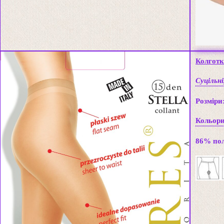
Колготки
Суцільні
Розміри
Кольори:
86% пол