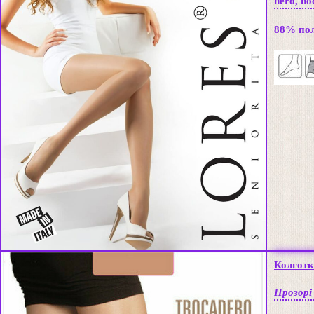
nero, noc
88% пол
Колготки
Прозорі