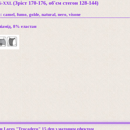
(Зріст 170-176, об'єм стегон 128-144)
6-XXL
 camel, fumo, golde, natural, nero, visone
іамід, 8% еластан
и Lores "Trocadero" 15 den з матовим ефектом