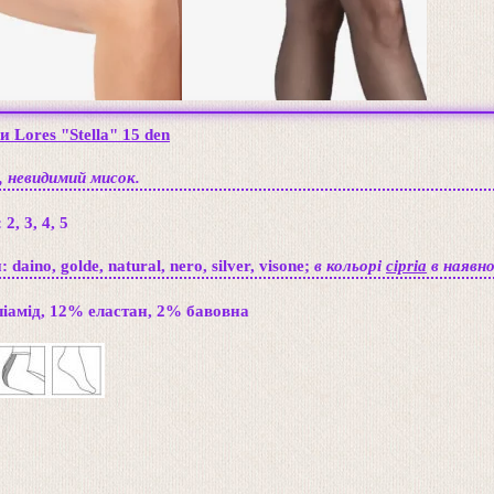
 Lores "Stella" 15 den
, невидимий мисок.
:
2, 3, 4, 5
 daino, golde, natural, nero, silver, visone;
в кольорі
cipria
в наявно
іамід, 12% еластан, 2% бавовна