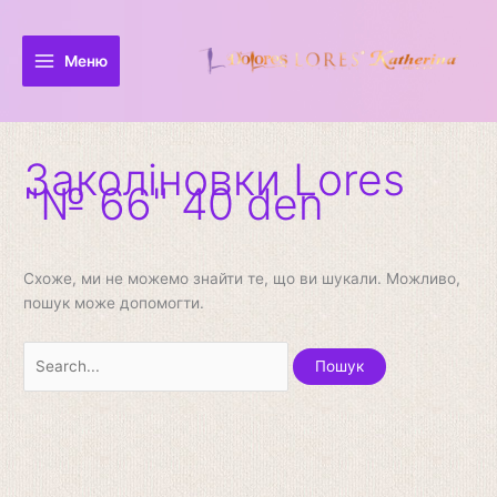
Перейти
Шукати:
до
вмісту
Меню
Заколіновки Lores
"№ 66" 40 den
Схоже, ми не можемо знайти те, що ви шукали. Можливо,
пошук може допомогти.