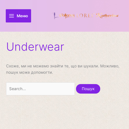
Перейти
Шукати:
до
вмісту
Меню
Underwear
Схоже, ми не можемо знайти те, що ви шукали. Можливо,
пошук може допомогти.