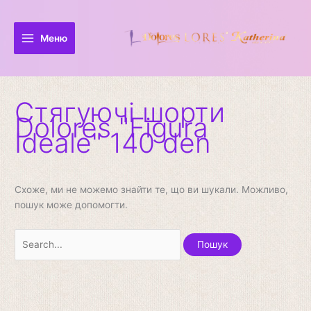
Перейти
Шукати:
до
вмісту
Меню
Стягуючі шорти
Dolores "Figura
Ideale" 140 den
Схоже, ми не можемо знайти те, що ви шукали. Можливо,
пошук може допомогти.