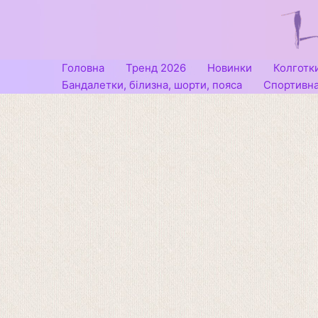
Перейти
до
вмісту
Головна
Тренд 2026
Новинки
Колготк
Бандалетки, білизна, шорти, пояса
Спортивна