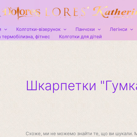
Шукати:
и
Колготки-візерунок
Панчохи
Легінси
 термобілизна, фітнес
Колготки для дітей
Шкарпетки "Гумка
Схоже, ми не можемо знайти те, що ви шукали.