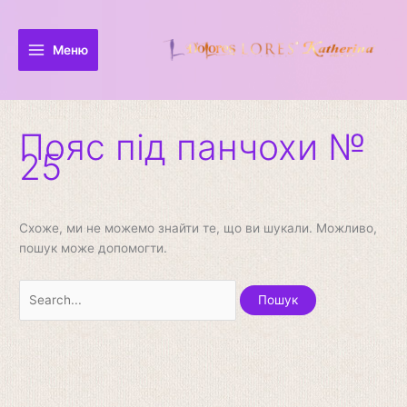
Перейти
Шукати:
до
вмісту
Меню
Пояс під панчохи №
25
Схоже, ми не можемо знайти те, що ви шукали. Можливо,
пошук може допомогти.