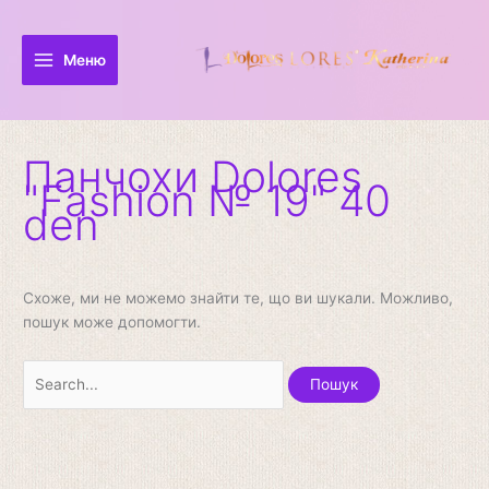
Перейти
Шукати:
до
вмісту
Меню
Панчохи Dolores
"Fashion № 19" 40
den
Схоже, ми не можемо знайти те, що ви шукали. Можливо,
пошук може допомогти.