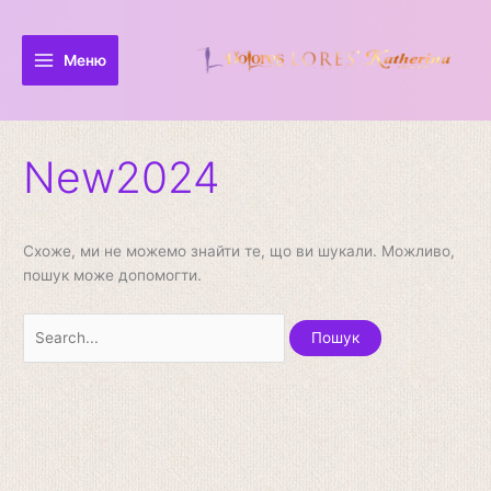
Перейти
Шукати:
до
вмісту
Меню
New2024
Схоже, ми не можемо знайти те, що ви шукали. Можливо,
пошук може допомогти.