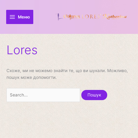
Перейти
Шукати:
до
вмісту
Меню
Lores
Схоже, ми не можемо знайти те, що ви шукали. Можливо,
пошук може допомогти.