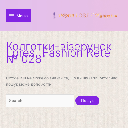
Перейти
Шукати:
до
вмісту
Меню
Колготки-візерунок
Lores "Fashion Rete
№ 028"
Схоже, ми не можемо знайти те, що ви шукали. Можливо,
пошук може допомогти.