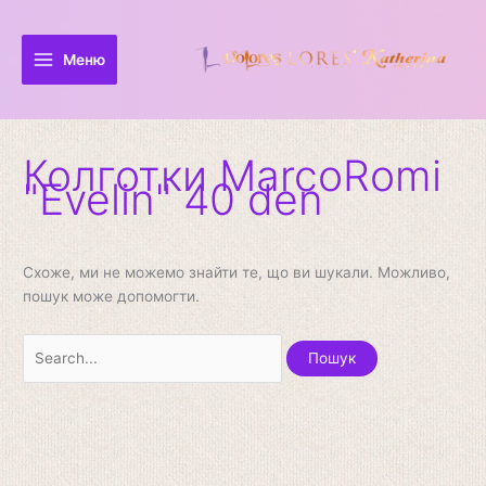
Перейти
Шукати:
до
вмісту
Меню
Колготки MarcoRomi
"Evelin" 40 den
Схоже, ми не можемо знайти те, що ви шукали. Можливо,
пошук може допомогти.