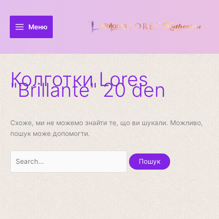
Перейти
Шукати:
до
вмісту
Меню
Колготки Lores
"Brillante" 20 den
Схоже, ми не можемо знайти те, що ви шукали. Можливо,
пошук може допомогти.