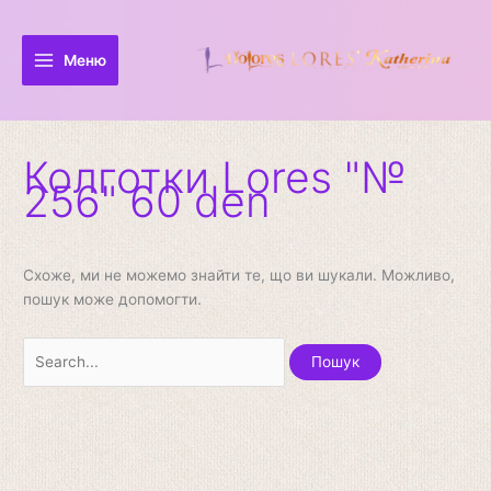
Перейти
Шукати:
до
вмісту
Меню
Колготки Lores "№
256" 60 den
Схоже, ми не можемо знайти те, що ви шукали. Можливо,
пошук може допомогти.