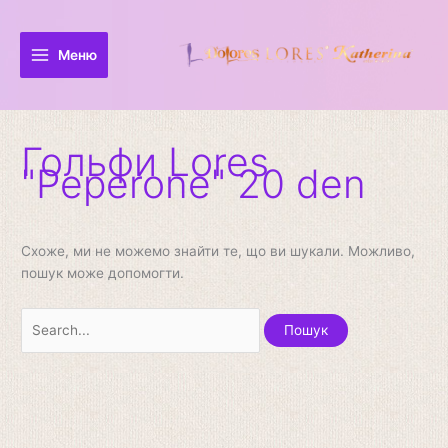
Перейти
Шукати:
до
вмісту
Меню
Гольфи Lores
"Peperone" 20 den
Схоже, ми не можемо знайти те, що ви шукали. Можливо,
пошук може допомогти.