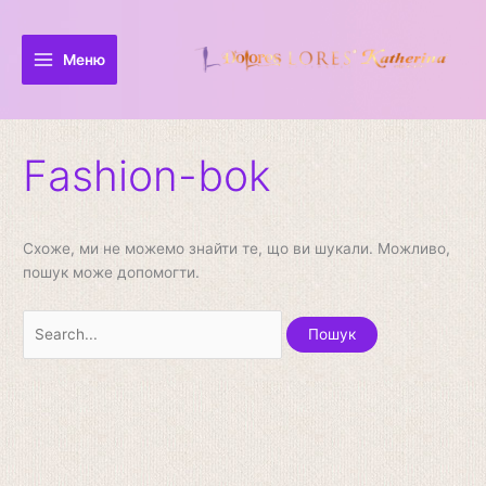
Перейти
Шукати:
до
вмісту
Меню
Fashion-bok
Схоже, ми не можемо знайти те, що ви шукали. Можливо,
пошук може допомогти.