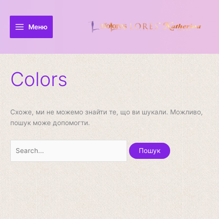
Перейти
Шукати:
до
вмісту
Меню
Colors
Схоже, ми не можемо знайти те, що ви шукали. Можливо,
пошук може допомогти.