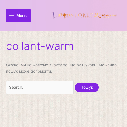
Перейти
Шукати:
до
вмісту
Меню
collant-warm
Схоже, ми не можемо знайти те, що ви шукали. Можливо,
пошук може допомогти.