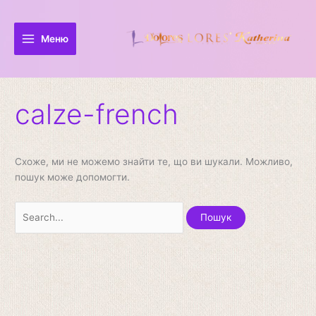
Перейти
Шукати:
до
вмісту
Меню
calze-french
Схоже, ми не можемо знайти те, що ви шукали. Можливо,
пошук може допомогти.