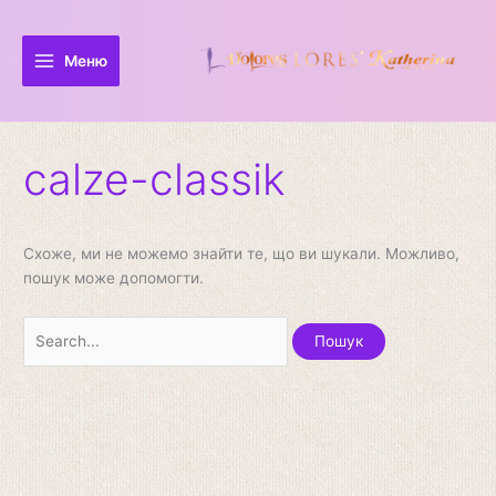
Перейти
Шукати:
до
вмісту
Меню
calze-classik
Схоже, ми не можемо знайти те, що ви шукали. Можливо,
пошук може допомогти.