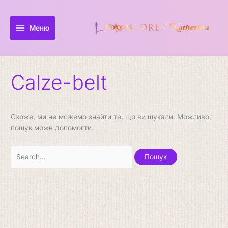
Перейти
Шукати:
до
вмісту
Меню
Calze-belt
Схоже, ми не можемо знайти те, що ви шукали. Можливо,
пошук може допомогти.