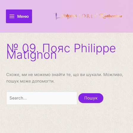
Перейти
Шукати:
до
вмісту
Меню
№ 09. Пояс Philippe
Matignon
Схоже, ми не можемо знайти те, що ви шукали. Можливо,
пошук може допомогти.