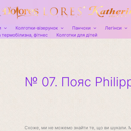
Шукати:
и
Колготки-візерунок
Панчохи
Легінси
 термобілизна, фітнес
Колготки для дітей
№ 07. Пояс Philip
Схоже, ми не можемо знайти те, що ви шукали.