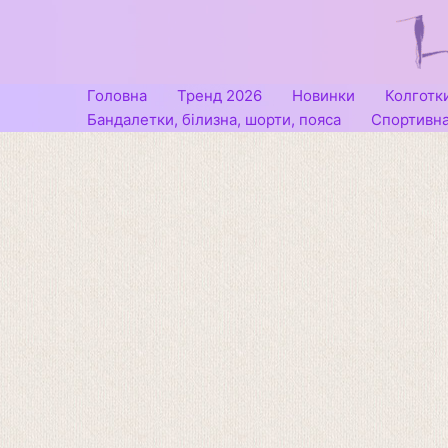
Перейти
до
вмісту
Головна
Тренд 2026
Новинки
Колготк
Бандалетки, білизна, шорти, пояса
Спортивна