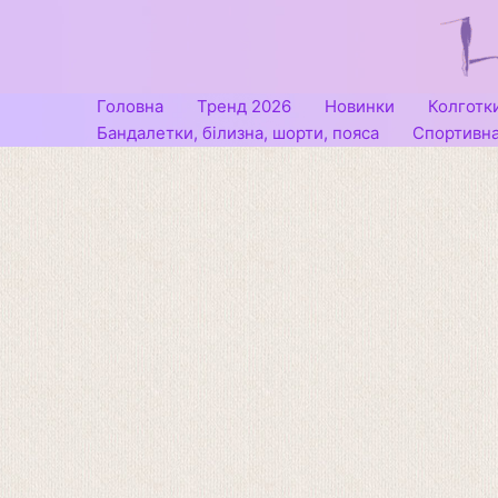
Перейти
до
вмісту
Головна
Тренд 2026
Новинки
Колготк
Бандалетки, білизна, шорти, пояса
Спортивна