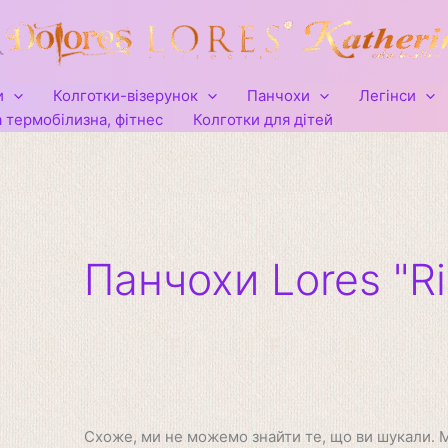
Шукати:
и
Колготки-візерунок
Панчохи
Легінси
 термобілизна, фітнес
Колготки для дітей
Панчохи Lores "Ri
Схоже, ми не можемо знайти те, що ви шукали.