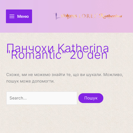
Перейти
Шукати:
до
вмісту
Меню
Панчохи Katherina
"Romantic" 20 den
Схоже, ми не можемо знайти те, що ви шукали. Можливо,
пошук може допомогти.